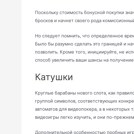
Поскольку стоимость бонусной покупки знач
бросков и начнет своего рода комиссионны
Но следует помнить, что определенное врем
Было бы разумно сделать это границей и нач
позволить. Кроме того, инициируйте, не ис
способ увеличить ваши шансы на получение 
Катушки
Круглые барабаны нового слота, как правил
группой символов, соответствующих конкре
автоматов для видеопокера, а в некоторых
видеоигры легко изучить, и они по-прежнем
Дополнительной особенностью пробных игров