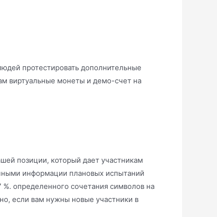
 людей протестировать дополнительные
ам виртуальные монеты и демо-счет на
шей позиции, который дает участникам
ечными информации плановых испытаний
 %. определенного сочетания символов на
но, если вам нужны новые участники в