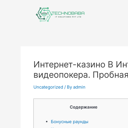
Интернет-казино В Ин
видеопокера. Пробная
Uncategorized
/ By
admin
Содержание
Бонусные раунды