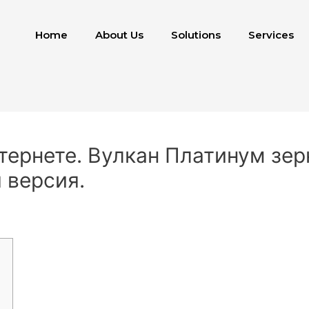
Home
About Us
Solutions
Services
тернете. Вулкан Платинум зе
 версия.