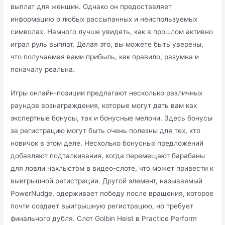
выплат для женщин. Однако он предоставляет
информацию о любых рассыпанных и неиспользуемых
символах. Намного лучше увидеть, как в прошлом активно
играл руль выплат. Делая это, вы можете быть уверены,
что получаемая вами прибыль, как правило, разумна и
поначалу реальна.
Игры онлайн-позиции предлагают несколько различных
раундов вознаграждения, которые могут дать вам как
экспертные бонусы, так и бонусные мелочи. Здесь бонусы
за регистрацию могут быть очень полезны для тех, кто
новичок в этом деле. Несколько бонусных предложений
добавляют подталкивания, когда перемещают барабаны
для ловли нахлыстом в видео-слоте, что может привести к
выигрышной регистрации. Другой элемент, называемый
PowerNudge, одерживает победу после вращения, которое
почти создает выигрышную регистрацию, но требует
финального дубля. Слот Golbin Heist в Practice Perform