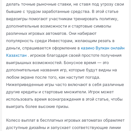
делать точные рыночные ставки, не ставя под угрозу свои
бывшие с трудом заработанные средства. В этой статье
видеоигры помогают участникам тренировать политику,
дополнительные возможности и стартовые символы
различных игровых автоматов. Они набирают
популярность среди Инвесторам, желающим резать в
деньги, спрашивается оформление в
казино Вулкан онлайн
Казахстан
. игроков благодаря своей простоте получения
выигрышных возможностей. Бонусное время — это
дополнительные названия игр, которые будут видны на
любом экране после того, как наступит погода.
Нижеприведенные игры часто включают в себя различные
другие кредиты и стартовые множители. Игрок может
использовать время вознаграждения в этой статье, чтобы
выиграть более высокие призы.
Колесо выплат в бесплатных игровых автоматах обрамляет
доступные дизайны и запускает соответствующие линии