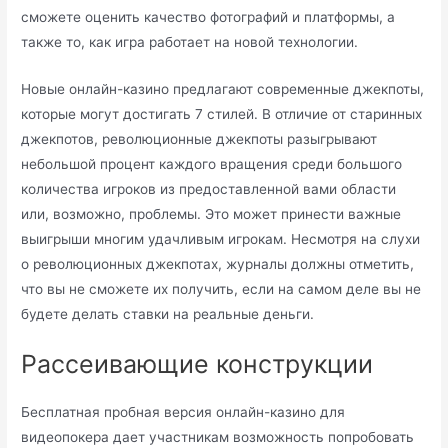
сможете оценить качество фотографий и платформы, а
также то, как игра работает на новой технологии.
Новые онлайн-казино предлагают современные джекпоты,
которые могут достигать 7 стилей. В отличие от старинных
джекпотов, революционные джекпоты разыгрывают
небольшой процент каждого вращения среди большого
количества игроков из предоставленной вами области
или, возможно, проблемы. Это может принести важные
выигрыши многим удачливым игрокам. Несмотря на слухи
о революционных джекпотах, журналы должны отметить,
что вы не сможете их получить, если на самом деле вы не
будете делать ставки на реальные деньги.
Рассеивающие конструкции
Бесплатная пробная версия онлайн-казино для
видеопокера дает участникам возможность попробовать