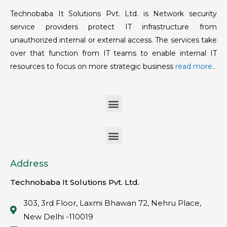
Technobaba It Solutions Pvt. Ltd. is Network security
service providers protect IT infrastructure from
unauthorized internal or external access. The services take
over that function from IT teams to enable internal IT
resources to focus on more strategic business
read more..
Address
Technobaba It Solutions Pvt. Ltd.
303, 3rd Floor, Laxmi Bhawan 72, Nehru Place,
New Delhi -110019