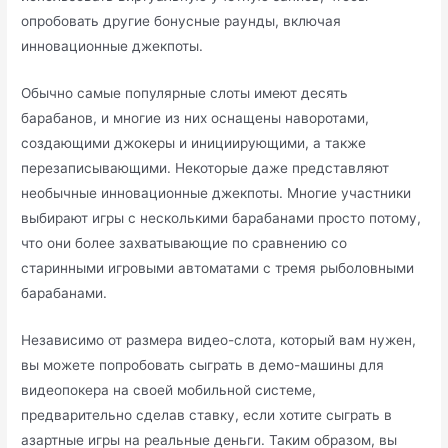
опробовать другие бонусные раунды, включая
инновационные джекпоты.
Обычно самые популярные слоты имеют десять
барабанов, и многие из них оснащены наворотами,
создающими джокеры и инициирующими, а также
перезаписывающими. Некоторые даже представляют
необычные инновационные джекпоты. Многие участники
выбирают игры с несколькими барабанами просто потому,
что они более захватывающие по сравнению со
старинными игровыми автоматами с тремя рыболовными
барабанами.
Независимо от размера видео-слота, который вам нужен,
вы можете попробовать сыграть в демо-машины для
видеопокера на своей мобильной системе,
предварительно сделав ставку, если хотите сыграть в
азартные игры на реальные деньги. Таким образом, вы