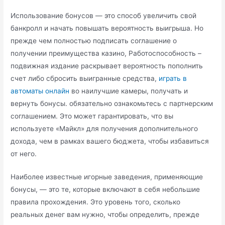
Использование бонусов — это способ увеличить свой
банкролл и начать повышать вероятность выигрыша. Но
прежде чем полностью подписать соглашение о
получении преимущества казино, Работоспособность –
подвижная издание раскрывает вероятность пополнить
счет либо сбросить выигранные средства,
играть в
автоматы онлайн
во наилучшие камеры, получать и
вернуть бонусы. обязательно ознакомьтесь с партнерским
соглашением. Это может гарантировать, что вы
используете «Майкл» для получения дополнительного
дохода, чем в рамках вашего бюджета, чтобы избавиться
от него.
Наиболее известные игорные заведения, применяющие
бонусы, — это те, которые включают в себя небольшие
правила прохождения. Это уровень того, сколько
реальных денег вам нужно, чтобы определить, прежде