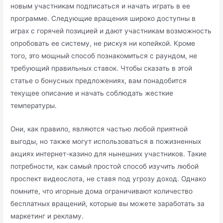
новым участникам подписаться и начать играть в ее
программе. Следующие вращения широко доступны в
играх с горячей позицией и дают участникам возможность
опробовать ее систему, не рискуя ни копейкой. Кроме
того, это мощный способ познакомиться с раундом, не
требующий правильных ставок. Чтобы сказать в этой
статье о бонусных предложениях, вам понадобится
текущее описание и начать соблюдать жесткие
температуры.
Они, как правило, являются частью любой приятной
выгоды, но также могут использоваться в пожизненных
акциях интернет-казино для нынешних участников. Такие
потребности, как самый простой способ изучить любой
проспект видеослота, не ставя под угрозу доход. Однако
помните, что игорные дома ограничивают количество
бесплатных вращений, которые вы можете заработать за
маркетинг и рекламу.