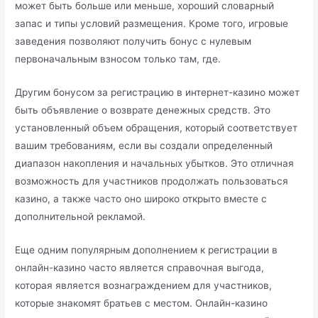
может быть больше или меньше, хороший словарный
запас и типы условий размещения. Кроме того, игровые
заведения позволяют получить бонус с нулевым
первоначальным взносом только там, где.
Другим бонусом за регистрацию в интернет-казино может
быть объявление о возврате денежных средств. Это
установленный объем обращения, который соответствует
вашим требованиям, если вы создали определенный
диапазон накопления и начальных убытков. Это отличная
возможность для участников продолжать пользоваться
казино, а также часто оно широко открыто вместе с
дополнительной рекламой.
Еще одним популярным дополнением к регистрации в
онлайн-казино часто является справочная выгода,
которая является вознаграждением для участников,
которые знакомят братьев с местом. Онлайн-казино