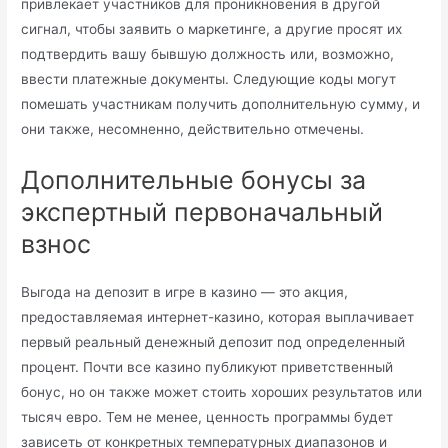
привлекает участников для проникновения в другой
сигнал, чтобы заявить о маркетинге, а другие просят их
подтвердить вашу бывшую должность или, возможно,
ввести платежные документы. Следующие коды могут
помешать участникам получить дополнительную сумму, и
они также, несомненно, действительно отмечены.
Дополнительные бонусы за
экспертный первоначальный
взнос
Выгода на депозит в игре в казино — это акция,
предоставляемая интернет-казино, которая выплачивает
первый реальный денежный депозит под определенный
процент. Почти все казино публикуют приветственный
бонус, но он также может стоить хороших результатов или
тысяч евро. Тем не менее, ценность программы будет
зависеть от конкретных температурных диапазонов и