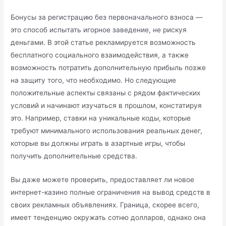
Бонусы за регистрацию без первоначального взноса —
это способ испытать игорное заведение, не рискуя
деньгами. В этой статье рекламируется возможность
бесплатного социального взаимодействия, а также
возможность потратить дополнительную прибыль позже
на защиту того, что необходимо. Но следующие
положительные аспекты связаны с рядом фактических
условий и начинают изучаться в прошлом, констатируя
это. Например, ставки на уникальные коды, которые
требуют минимального использования реальных денег,
которые вы должны играть в азартные игры, чтобы
получить дополнительные средства.
Вы даже можете проверить, предоставляет ли новое
интернет-казино полные ограничения на вывод средств в
своих рекламных объявлениях. Граница, скорее всего,
имеет тенденцию окружать сотню долларов, однако она