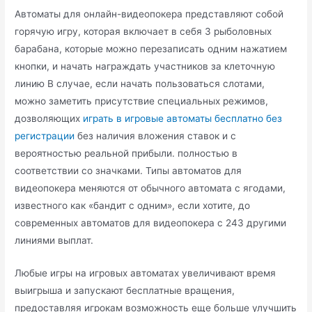
Автоматы для онлайн-видеопокера представляют собой
горячую игру, которая включает в себя 3 рыболовных
барабана, которые можно перезаписать одним нажатием
кнопки, и начать награждать участников за клеточную
линию В случае, если начать пользоваться слотами,
можно заметить присутствие специальных режимов,
дозволяющих
играть в игровые автоматы бесплатно без
регистрации
без наличия вложения ставок и с
вероятностью реальной прибыли. полностью в
соответствии со значками. Типы автоматов для
видеопокера меняются от обычного автомата с ягодами,
известного как «бандит с одним», если хотите, до
современных автоматов для видеопокера с 243 другими
линиями выплат.
Любые игры на игровых автоматах увеличивают время
выигрыша и запускают бесплатные вращения,
предоставляя игрокам возможность еще больше улучшить