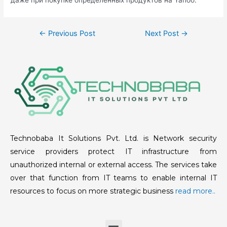
даже при покупке определенных продуктов на Yahoo.
←
Previous Post
Next Post
→
Technobaba It Solutions Pvt. Ltd. is Network security
service providers protect IT infrastructure from
unauthorized internal or external access. The services take
over that function from IT teams to enable internal IT
resources to focus on more strategic business
read more..