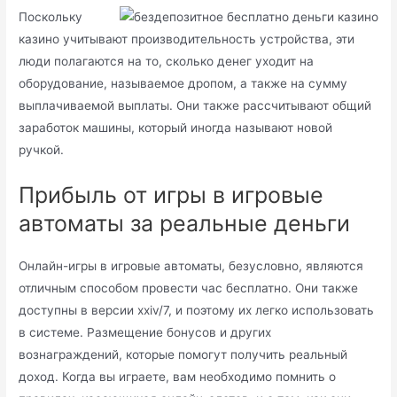
Поскольку
казино учитывают производительность устройства, эти
люди полагаются на то, сколько денег уходит на
оборудование, называемое дропом, а также на сумму
выплачиваемой выплаты.
Они также рассчитывают общий
заработок машины, который иногда называют новой
ручкой.
Прибыль от игры в игровые
автоматы за реальные деньги
Онлайн-игры в игровые автоматы, безусловно, являются
отличным способом провести час бесплатно. Они также
доступны в версии xxiv/7, и поэтому их легко использовать
в системе. Размещение бонусов и других
вознаграждений, которые помогут получить реальный
доход. Когда вы играете, вам необходимо помнить о