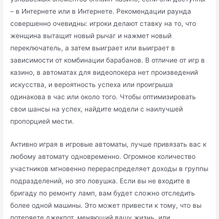
– в Интернете или в Интернете. Рекомендации раунда
совершенно очевидны: игроки делают ставку на то, что
женщина вытащит новый рычаг и нажмет новый
переключатель, а затем выиграет или выиграет в
зависимости от комбинации барабанов. В отличие от игр в
казино, в автоматах для видеопокера нет произведений
искусства, и вероятность успеха или проигрыша
одинакова в час или около того. Чтобы оптимизировать
свои шансы на успех, найдите модели с наилучшей
пропорцией мести.
Активно играя в игровые автоматы, лучше привязать вас к
любому автомату одновременно. Огромное количество
участников мгновенно перераспределяет доходы в группы
подразделений, но это ловушка. Если вы не входите в
бригаду по ремонту ламп, вам будет сложно отследить
более одной машины. Это может привести к тому, что вы
потеряете джекпот, меняющий вашу жизнь, или,